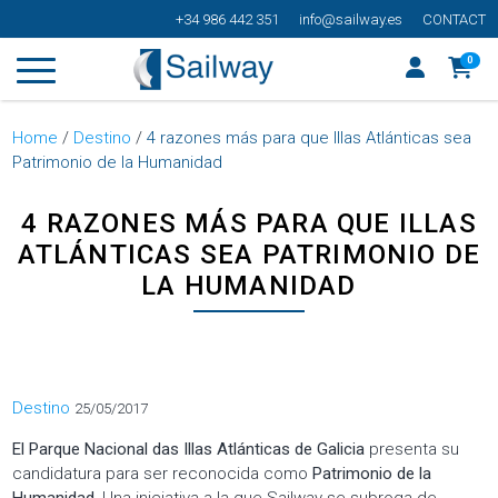
+34 986 442 351
info@sailway.es
CONTACT
0
Home
/
Destino
/
4 razones más para que Illas Atlánticas sea
Patrimonio de la Humanidad
4 RAZONES MÁS PARA QUE ILLAS
ATLÁNTICAS SEA PATRIMONIO DE
LA HUMANIDAD
Categorías
Destino
25/05/2017
El Parque Nacional das Illas Atlánticas de Galicia
presenta su
candidatura para ser reconocida como
Patrimonio de la
Humanidad.
Una iniciativa a la que Sailway se subroga de