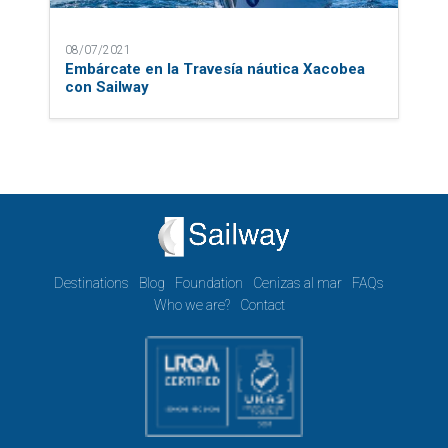
08/07/2021
Embárcate en la Travesía náutica Xacobea
con Sailway
Destinations
Blog
Foundation
Cenizas al mar
FAQs
Who we are?
Contact