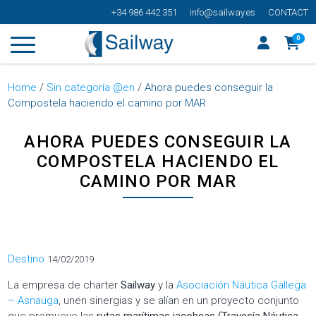
+34 986 442 351
info@sailway.es
CONTACT
0
Home
/
Sin categoría @en
/
Ahora puedes conseguir la
Compostela haciendo el camino por MAR
AHORA PUEDES CONSEGUIR LA
COMPOSTELA HACIENDO EL
CAMINO POR MAR
Categorías
Destino
14/02/2019
La empresa de charter
Sailway
y la
Asociación Náutica Gallega
– Asnauga
, unen sinergias y se alían en un proyecto conjunto
que promueve las
rutas marítimas jacobeas (Travesía Náutica