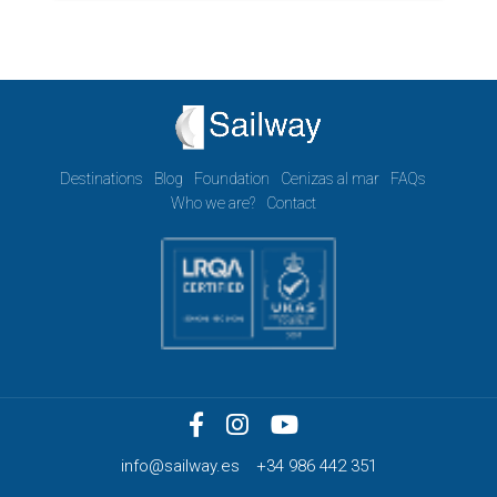
Destinations
Blog
Foundation
Cenizas al mar
FAQs
Who we are?
Contact
info@sailway.es
+34 986 442 351