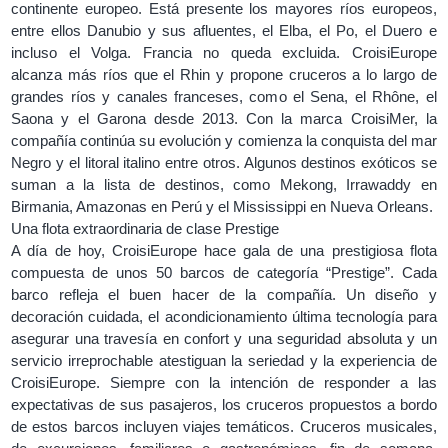
continente europeo. Está presente los mayores ríos europeos,
entre ellos Danubio y sus afluentes, el Elba, el Po, el Duero e
incluso el Volga. Francia no queda excluida. CroisiEurope
alcanza más ríos que el Rhin y propone cruceros a lo largo de
grandes ríos y canales franceses, como el Sena, el Rhône, el
Saona y el Garona desde 2013. Con la marca CroisiMer, la
compañía continúa su evolución y comienza la conquista del mar
Negro y el litoral italino entre otros. Algunos destinos exóticos se
suman a la lista de destinos, como Mekong, Irrawaddy en
Birmania, Amazonas en Perú y el Mississippi en Nueva Orleans.
Una flota extraordinaria de clase Prestige
A día de hoy, CroisiEurope hace gala de una prestigiosa flota
compuesta de unos 50 barcos de categoría “Prestige”. Cada
barco refleja el buen hacer de la compañía. Un diseño y
decoración cuidada, el acondicionamiento última tecnología para
asegurar una travesía en confort y una seguridad absoluta y un
servicio irreprochable atestiguan la seriedad y la experiencia de
CroisiEurope. Siempre con la intención de responder a las
expectativas de sus pasajeros, los cruceros propuestos a bordo
de estos barcos incluyen viajes temáticos. Cruceros musicales,