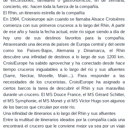
de excursiones, familiares o gastronómicos, fin de semana,
concierto, etc. hacen toda la fuerza de la compañía.
El Rhin, un itinerario estrella de la compañía
En 1984, Croisieurope aún cuando se llamaba Alsace Croisières
comienza con sus primeros cruceros a lo largo del Rhin. A partir
de ese año y hasta la fecha actual, este río sigue siendo a día de
hoy uno de sus destinos favoritos para la compañía.
Atravesando una decena de países de Europa central y del oeste
como los Países-Bajos, Alemania y Dinamarca, el Rhin
descubre una infinidad de destinos a lo largo de sus 1200 km.
CroisiEurope ha sabido aprovechar y ha conectado desde hace
tiempo cruceros inigualables a lo largo del río y sus afluentes
(Sarre, Neckar, Moselle, Main…). Para responder a las
necesidades de los cruceristas, CroisiEurope ha asignado a
ciertos barcos la tarea de descubrir el Rhin y sus maravillas
durante un crucero. El MS Douce France, el MS Gérard Schitter,
el MS Symphonie, el MS Monet y el MS Victor Hugo son algunos
de los barcos que circulan por este río.
Una infinidad de itinerarios a lo largo del Rhin y sus afluentes
Entre la multitud de itinerarios ideados por la compañía cada una
encontrará el crucero que le conviene mejor ya sea por un viaje