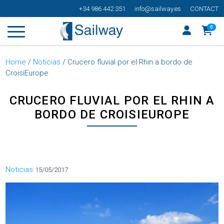
+34 986 442 351
info@sailway.es
CONTACT
0
Home
/
Noticias
/
Crucero fluvial por el Rhin a bordo de
CroisiEurope
CRUCERO FLUVIAL POR EL RHIN A
BORDO DE CROISIEUROPE
Categorías
Noticias
15/05/2017