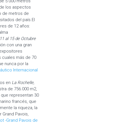
 de 5.000 metros
 de los aspectos
o de metros de
sitados del país.El
ores de 12 años:
alma
11 al 15 de Octubre
ción con una gran
 expositores
as cuales más de 70
e nunca por la
áutico Internacional
años en
La Rochelle,
stra de 756.000 m2,
s que representan 30
arino francés, que
ente la riqueza, la
r Grand Pavois,
lot -Grand Pavois de