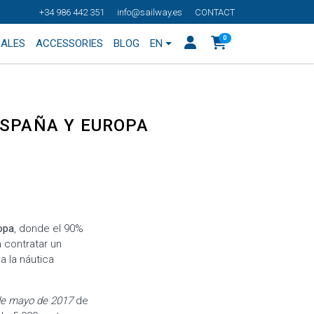
+34 986 442 351
info@sailway.es
CONTACT
0
SALES
ACCESSORIES
BLOG
EN
ESPAÑA Y EUROPA
opa
, donde el 90%
 contratar un
a la náutica
 de mayo de 2017
de