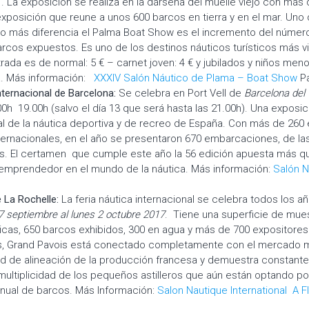
 . La exposición se realiza en la dársena del muelle viejo con más
posición que reune a unos 600 barcos en tierra y en el mar. Uno
o más diferencia el Palma Boat Show es el incremento del númer
arcos expuestos. Es uno de los destinos náuticos turísticos más vi
trada es de normal: 5 € – carnet joven: 4 € y jubilados y niños men
ta. Más información:
XXXIV Salón Náutico de Plama – Boat Show
P
nternacional de Barcelona:
Se celebra en Port Vell de
Barcelona del 
0h 19.00h (salvo el día 13 que será hasta las 21.00h). Una exposi
l de la náutica deportiva y de recreo de España. Con más de 260
ternacionales, en el año se presentaron 670 embarcaciones, de l
. El certamen que cumple este año la 56 edición apuesta más qu
l emprendedor en el mundo de la náutica. Más información:
Salón N
 La Rochelle:
La feria náutica internacional se celebra todos los 
7 septiembre
al
lunes 2 octubre 2017
.
Tiene una superficie de mue
icas, 650 barcos exhibidos, 300 en agua y más de 700 expositore
, Grand Pavois está conectado completamente con el mercado m
ad de alineación de la producción francesa y demuestra constantem
multiplicidad de los pequeños astilleros que aún están optando po
anual de barcos. Más Información:
Salon Nautique International A F