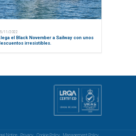
5/11/2022
Llega el Black November a Sailway con unos
descuentos irresistibles.
gal Notice
Privacy
Cookie Policy
Management Policy