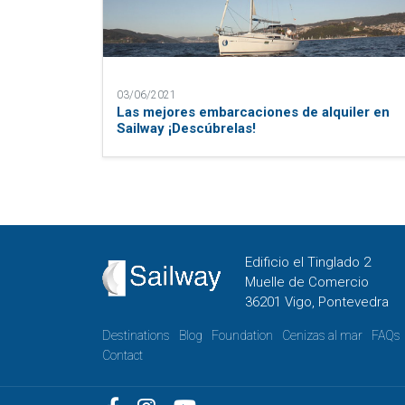
03/06/2021
Las mejores embarcaciones de alquiler en
Sailway ¡Descúbrelas!
Edificio el Tinglado 2
Muelle de Comercio
36201 Vigo, Pontevedra
Destinations
Blog
Foundation
Cenizas al mar
FAQs
Contact