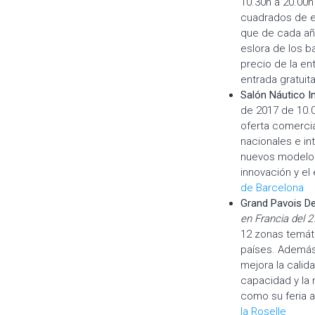
10.30h a 20.00h
cuadrados de ex
que de cada añ
eslora de los b
precio de la en
entrada gratui
Salón Náutico I
de 2017 de 10.0
oferta comercia
nacionales e in
nuevos modelos
innovación y e
de Barcelona
Grand Pavois De
en Francia del
2
12 zonas temát
países. Además
mejora la calid
capacidad y la 
como su feria 
la Roselle