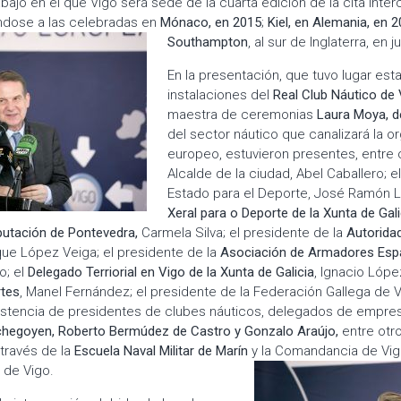
bajo en el que Vigo será sede de la cuarta edición de la cita interc
ndose a las celebradas en
Mónaco, en 2015
;
Kiel, en Alemania, en 
Southampton
, al sur de Inglaterra, en 
En la presentación, que tuvo lugar est
instalaciones del
Real Club Náutico de 
maestra de ceremonias
Laura Moya, d
del sector náutico que canalizará la o
europeo, estuvieron presentes, entre 
Alcalde de la ciudad, Abel Caballero; e
Estado para el Deporte, José Ramón L
Xeral para o Deporte de la Xunta de Gali
utación de Pontevedra,
Carmela Silva; el presidente de la
Autoridad
ue López Veiga; el presidente de la
Asociación de Armadores Espa
o; el
Delegado Terriorial en Vigo de la Xunta de Galicia
, Ignacio Lópe
rtes
, Manel Fernández; el presidente de la Federación Gallega de 
asistencia de presidentes de clubes náuticos, delegados de empre
hegoyen, Roberto Bermúdez de Castro y Gonzalo Araújo,
entre otr
través de la
Escuela Naval Militar de Marín
y la Comandancia de Vig
 de Vigo.