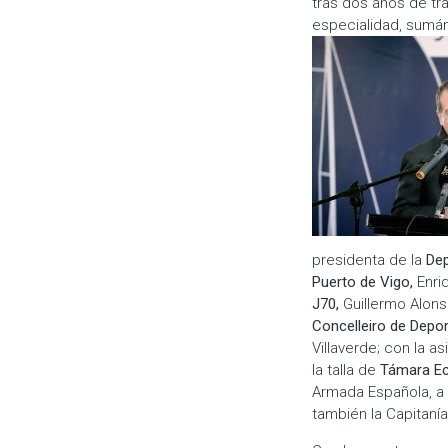
tras dos años de tra
especialidad, sumá
presidenta de la
Dep
Puerto de Vigo,
Enriq
J70,
Guillermo Alons
Concelleiro de Depo
Villaverde; con la 
la talla de
Támara Ec
Armada Española, a 
también la Capitanía