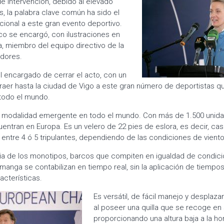
e intervención, debido al elevado
 la palabra clave común ha sido el
cional a este gran evento deportivo.
ico se encargó, con ilustraciones en
a, miembro del equipo directivo de la
dores.
el encargado de cerrar el acto, con un
raer hasta la ciudad de Vigo a este gran número de deportistas q
todo el mundo.
a modalidad emergente en todo el mundo. Con más de 1.500 unid
entran en Europa. Es un velero de 22 pies de eslora, es decir, cas
 entre 4 ó 5 tripulantes, dependiendo de las condiciones de viento
lia de los monotipos, barcos que compiten en igualdad de condic
manga se contabilizan en tiempo real, sin la aplicación de tiemp
acterísticas.
Es versátil, de fácil manejo y desplaz
al poseer una quilla que se recoge en 
proporcionando una altura baja a la hor