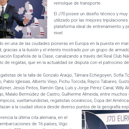
remolque de transporte.
El J70 posee un diseño técnico y muy 
utilizado por las mejores tripulacion
plataforma ideal de entrenamiento y p
nivel.
do en una de las ciudades pioneras en Europa en la puesta en ma
, gracias a la ilusión y el interés mostrado por un grupo de armad
iación Española de la Clase, canalizando a través del Real Club Ná
to de regatas, que en la actualidad se disputa con el patrocinio 
egatistas de la talla de Gonzalo Araújo, Támara Echegoyen, Sofía T
 Pablo Iglesias, Alberto Viejo, Pichu Torcida, Rayco Tabares, Gust
zner, Jesús Pintos, Ramón Ojea, Luís y Jorge Pérez Canal, Willy Al
, Malalo Bermúdez de Castro, Guilherme Almeida, entre muchos ot
ímpicos, vueltamundistas, regatistas oceánicos, Copa del Améri
zan a la ciudad olívica desde diverso puntos de la geografía esp
encia la última cita alemana, en el
 embarcaciones de 16 países, Vigo