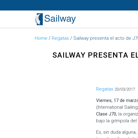
Home
/
Regatas
/
Sailway presenta el acto de J
SAILWAY PRESENTA E
Categorías
Regatas
20/03/2017
Viernes, 17 de marz
(International Saili
Clase J70,
la organi
bajo la grímpola del
Es, sin duda alguna,