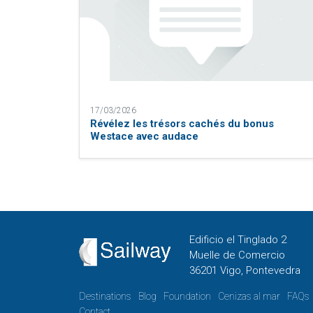
17/03/2026
Révélez les trésors cachés du bonus
Westace avec audace
Edificio el Tinglado 2
Muelle de Comercio
36201 Vigo, Pontevedra
Destinations
Blog
Foundation
Cenizas al mar
FAQs
Contact