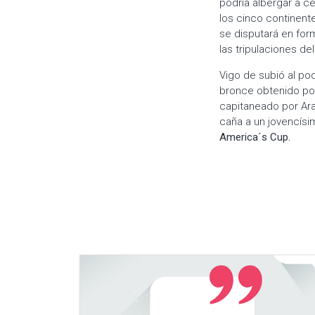
podría albergar a c
los cinco continent
se disputará en for
las tripulaciones de
Vigo de subió al po
bronce obtenido por
capitaneado por Araú
caña a un jovencís
America´s Cup.