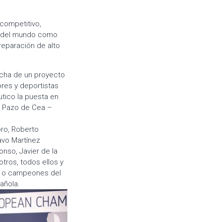
competitivo,
es del mundo como
reparación de alto
rcha de un proyecto
ores y deportistas
utico la puesta en
de Pazo de Cea –
oro, Roberto
avo Martínez
onso, Javier de la
ros, todos ellos y
ca o campeones del
añola.