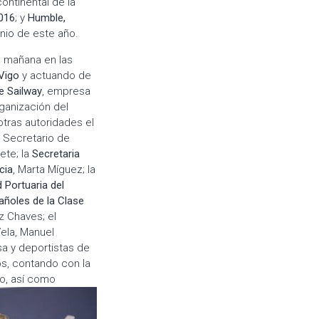
ontinental de la
2016
; y
Humble,
junio de este año.
a mañana en las
Vigo
y actuando de
e Sailway
, empresa
rganización del
otras autoridades el
l Secretario de
ete; la
Secretaria
cia
, Marta Míguez; la
 Portuaria del
ñoles de la Clase
z Chaves; el
Vela, Manuel
sa y deportistas de
os, contando con la
o, así como