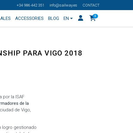
+34 986 442 351
info@sailway.es
CONTACT
0
SALES
ACCESSORIES
BLOG
EN
SHIP PARA VIGO 2018
a por la ISAF
rmadores de la
ciudad de Vigo,
un logro gestionado