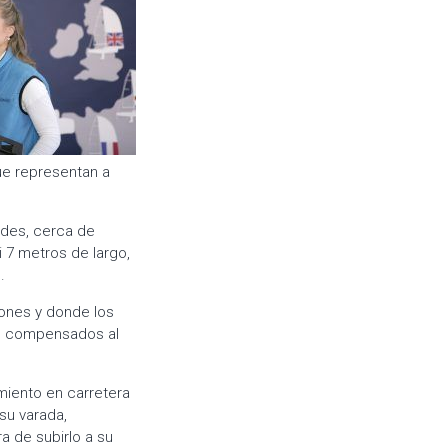
ue representan a
ades, cerca de
i 7 metros de largo,
.
iones y donde los
os compensados al
amiento en carretera
su varada,
a de subirlo a su