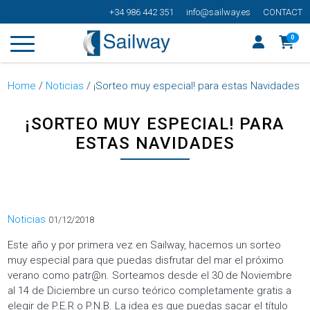
+34 986 442 351
info@sailway.es
CONTACT
0
Home
/
Noticias
/
¡Sorteo muy especial! para estas Navidades
¡SORTEO MUY ESPECIAL! PARA
ESTAS NAVIDADES
Categorías
Noticias
01/12/2018
Este año y por primera vez en Sailway, hacemos un sorteo
muy especial para que puedas disfrutar del mar el próximo
verano como patr@n. Sorteamos desde el 30 de Noviembre
al 14 de Diciembre un curso teórico completamente gratis a
elegir de P.E.R o P.N.B. La idea es que puedas sacar el título