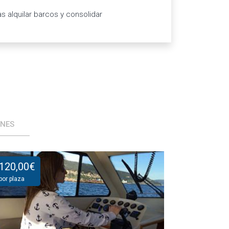
 alquilar barcos y consolidar
ONES
120,00
€
90,00
€
por plaza
por plaza