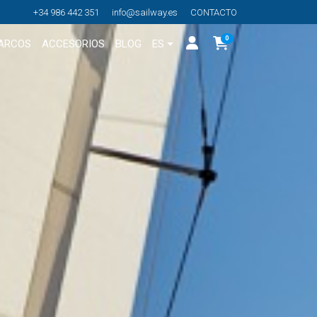
+34 986 442 351
info@sailway.es
CONTACTO
0
BARCOS
ACCESORIOS
BLOG
ES