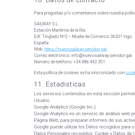
Para preguntas y/o comentarios sobre nuestra políti
SAILWAY S.L.
Estación Marítima de la Ría
Edf. Tinglado Nº2 – Muelle de Comercio 36201 Vigo
España
Web:
https://nuevosailway.servidor.gal
Correo electrónico:
info@
nuevosailway.servidor.gal
Número de teléfono: +34 986 442 351
Esta política de cookies se ha sincronizado con
cook
11. Estadísticas
Los servicios contenidos en esta sección permiten
Usuario.
Google Analytics (Google Inc.)
Google Analytics es un servicio de análisis web p
Página Web, para preparar informes de sus activi
Google puede utilizar los Datos recogidos para co
Datos Personales recogidos: Cookie y Datos de 