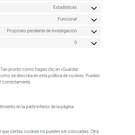
Estadísticas
Consent to service automatt
Funcional
Consent to service wpml
Propósito pendiente de investigación
Consent to service wpspams
0
Consent to service varios
. Tan pronto como hagas clic en «Guardar
como se describe en esta política de cookies. Puedes
ar correctamente.
miento en la parte inferior de la página.
ar que ciertas cookies no pueden ser colocadas. Otra