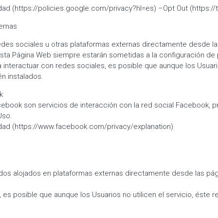
cidad (https://policies.google.com/privacy?hl=es) –Opt Out (https
ternas
 redes sociales u otras plataformas externas directamente desde l
esta Página Web siempre estarán sometidas a la configuración de p
 interactuar con redes sociales, es posible que aunque los Usuario
én instalados.
k
cebook son servicios de interacción con la red social Facebook, 
Uso.
cidad (https://www.facebook.com/privacy/explanation)
nidos alojados en plataformas externas directamente desde las pá
 es posible que aunque los Usuarios no utilicen el servicio, éste r