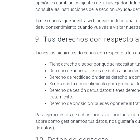
opción es cambiar los ajustes de tu navegador de In
consulta las instrucciones de la sección «Ayuda» de 
Ten en cuenta que nuestra web puede no funcionar co
de tu consentimiento cuando vuelvas a visitar nuestr
9. Tus derechos con respecto a
Tienes los siguientes derechos con respecto a tus d
Tiene derecho a saber por qué se necesitan t
Derecho de acceso: tienes derecho a acceder
Derecho de rectificación: tienes derecho a com
Si nos das tu consentimiento para procesar tu
Derecho de cesión de tus datos: tienes derecho
tratamiento.
Derecho de oposición: puedes oponerte al tra
Para ejercer estos derechos, por favor, contacta con n
sobre cómo gestionamos tus datos, nos gustaría que n
de datos).
10. Datos de contacto