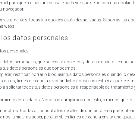
ternet para que recibas un mensaje cada vez que se coloca una cookie.
tu navegador.
rrectamente si todas las cookies están desactivadas. Si borras las co
as webs.
 los datos personales
atos personales:
us datos personales, qué sucederá con ellos y durante cuánto tiempo s
 a tus datos personales que conocemos.
pletar, rectificar, borrar o bloquear tus datos personales cuando lo des
s datos, tienes derecho a revocar dicho consentimiento y a que se elim
 a solicitar todos tus datos personales al responsable del tratamiento 
tamiento de tus datos. Nosotros cumplimos con esto, a menos que exis
osotros. Por favor, consulta los detalles de contacto en la parte inferior
os la hicieras saber, pero también tienes derecho a enviar una queja a