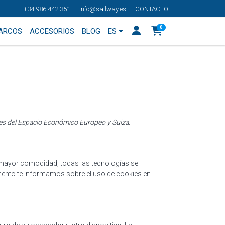
+34 986 442 351
info@sailway.es
CONTACTO
0
BARCOS
ACCESORIOS
BLOG
ES
ntes del Espacio Económico Europeo y Suiza.
ra mayor comodidad, todas las tecnologías se
mento te informamos sobre el uso de cookies en