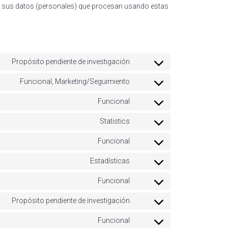
con sus datos (personales) que procesan usando estas
Propósito pendiente de investigación
Consent to service wame-ch
Funcional, Marketing/Seguimiento
Consent to service google-r
Funcional
Consent to service join.chat
Statistics
Consent to service zoho-sal
Funcional
Consent to service wooco
Estadísticas
Consent to service google-a
Funcional
Consent to service gdpr-coo
Propósito pendiente de investigación
Consent to service faceboo
Funcional
Consent to service wordpre