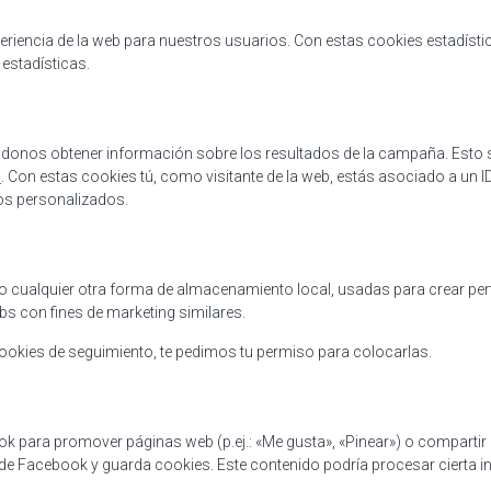
xperiencia de la web para nuestros usuarios. Con estas cookies estadís
estadísticas.
ndonos obtener información sobre los resultados de la campaña. Esto 
l
. Con estas cookies tú, como visitante de la web, estás asociado a un ID
os personalizados.
 cualquier otra forma de almacenamiento local, usadas para crear perf
bs con fines de marketing similares.
kies de seguimiento, te pedimos tu permiso para colocarlas.
para promover páginas web (p.ej.: «Me gusta», «Pinear») o compartir (
 de Facebook y guarda cookies. Este contenido podría procesar cierta 