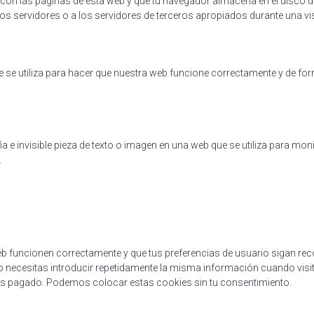
con las páginas de esta web y que tu navegador almacena en el disco d
 servidores o a los servidores de terceros apropiados durante una visi
se utiliza para hacer que nuestra web funcione correctamente y de form
a e invisible pieza de texto o imagen en una web que se utiliza para moni
.
eb funcionen correctamente y que tus preferencias de usuario sigan rec
no necesitas introducir repetidamente la misma información cuando visit
as pagado. Podemos colocar estas cookies sin tu consentimiento.