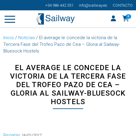
+34 986 442 351
info@sailway.es
CONTACTO
0
Inicio
/
Noticias
/
El average le concede la victoria de la
Tercera Fase del Trofeo Pazo de Cea – Gloria al Sailway-
Bluesock Hostels
EL AVERAGE LE CONCEDE LA
VICTORIA DE LA TERCERA FASE
DEL TROFEO PAZO DE CEA –
GLORIA AL SAILWAY-BLUESOCK
HOSTELS
Categorías
Regatas
16/01/2017