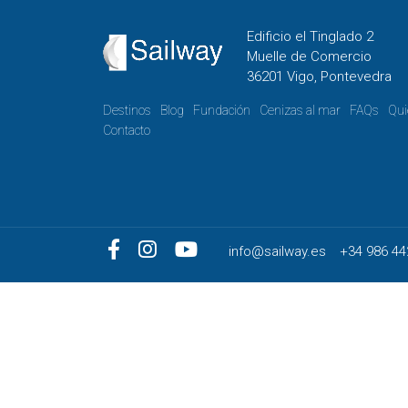
Edificio el Tinglado 2
Muelle de Comercio
36201 Vigo, Pontevedra
Destinos
Blog
Fundación
Cenizas al mar
FAQs
Qui
Contacto
info@sailway.es
+34 986 44