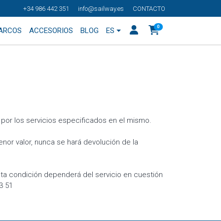
+34 986 442 351
info@sailway.es
CONTACTO
0
BARCOS
ACCESORIOS
BLOG
ES
 por los servicios especificados en el mismo.
enor valor, nunca se hará devolución de la
ta condición dependerá del servicio en cuestión
3 51