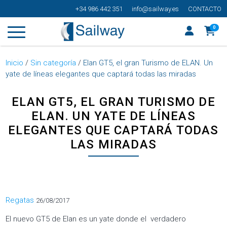
+34 986 442 351
info@sailway.es
CONTACTO
0
Inicio
/
Sin categoría
/
Elan GT5, el gran Turismo de ELAN. Un
yate de líneas elegantes que captará todas las miradas
ELAN GT5, EL GRAN TURISMO DE
ELAN. UN YATE DE LÍNEAS
ELEGANTES QUE CAPTARÁ TODAS
LAS MIRADAS
Categorías
Regatas
26/08/2017
El nuevo GT5 de Elan es un yate donde el verdadero