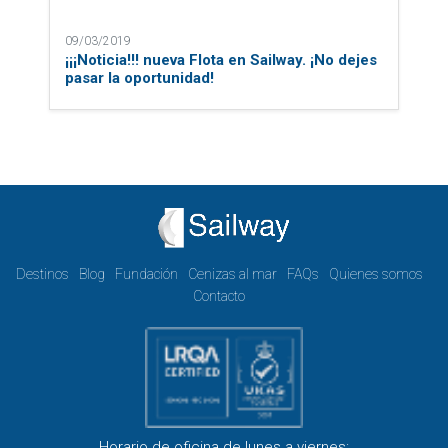
09/03/2019
¡¡¡Noticia!!! nueva Flota en Sailway. ¡No dejes
pasar la oportunidad!
Destinos
Blog
Fundación
Cenizas al mar
FAQs
Quienes somos
Contacto
Horario de oficina de lunes a viernes: