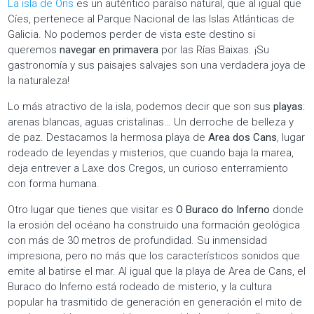
La isla de Ons
es un auténtico paraíso natural, que al igual que
Cíes, pertenece al Parque Nacional de las Islas Atlánticas de
Galicia. No podemos perder de vista este destino si
queremos
navegar en primavera
por las Rías Baixas. ¡Su
gastronomía y sus paisajes salvajes son una verdadera joya de
la naturaleza!
Lo más atractivo de la isla, podemos decir que son sus
playas
:
arenas blancas, aguas cristalinas… Un derroche de belleza y
de paz. Destacamos la hermosa playa de
Area dos Cans
, lugar
rodeado de leyendas y misterios, que cuando baja la marea,
deja entrever a Laxe dos Cregos, un curioso enterramiento
con forma humana.
Otro lugar que tienes que visitar es
O Buraco do Inferno
donde
la erosión del océano ha construido una formación geológica
con más de 30 metros de profundidad. Su inmensidad
impresiona, pero no más que los característicos sonidos que
emite al batirse el mar. Al igual que la playa de Area de Cans, el
Buraco do Inferno está rodeado de misterio, y la cultura
popular ha trasmitido de generación en generación el mito de