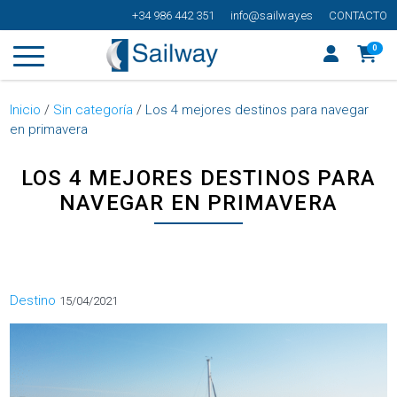
+34 986 442 351
info@sailway.es
CONTACTO
0
Inicio
/
Sin categoría
/
Los 4 mejores destinos para navegar
en primavera
LOS 4 MEJORES DESTINOS PARA
NAVEGAR EN PRIMAVERA
Categorías
Destino
15/04/2021