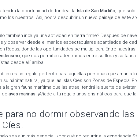
 tendrá la oportunidad de fondear la
Isla de San Martiño
, que solo
mo los nuestros. Así, podrá descubrir un nuevo paisaje de este ar
alo también incluya una actividad en tierra firme? Después de nave
íes y observar desde el mar los espectaculares acantilados de cada
Rodas, donde las oportunidades se multiplican. Entre nuestras 
senderismo
, que nos permiten adentrarnos entre su flora y su fauna 
istas desde allí arriba.
mbién es un regalo perfecto para aquellas personas que aman a lo
 su hábitat natural, ya que las Islas Cíes son Zonas de Especial P
 a la gran fauna marítima que las atrae, tendrá la suerte de avista
s de
aves marinas
. ¡Añade a tu regalo unos prismáticos para que l
 para no dormir observando las 
 Cíes.
galo sea aún más especial, ¿por qué no recurrir a la experiencia Sta