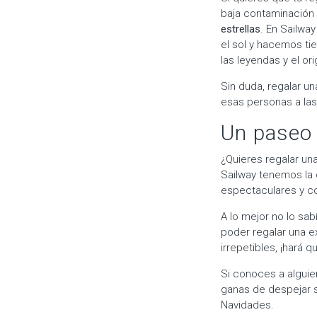
baja contaminación l
estrellas
. En Sailwa
el sol y hacemos ti
las leyendas y el or
Sin duda, regalar u
esas personas a las
Un paseo 
¿Quieres regalar un
Sailway tenemos la 
espectaculares y c
A lo mejor no lo sab
poder regalar una e
irrepetibles, ¡hará q
Si conoces a alguie
ganas de despejar s
Navidades.