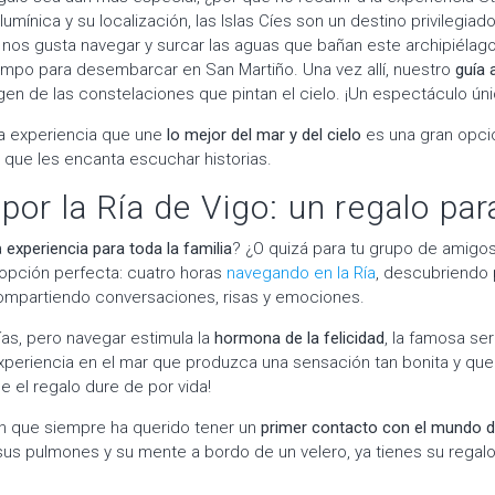
umínica y su localización, las Islas Cíes son un destino privilegiad
y nos gusta navegar y surcar las aguas que bañan este archipiélag
empo para desembarcar en San Martiño. Una vez allí, nuestro
guía
igen de las constelaciones que pintan el cielo. ¡Un espectáculo úni
na experiencia que une
lo mejor del mar y del cielo
es una gran opci
 que les encanta escuchar historias.
por la Ría de Vigo: un regalo par
a
experiencia para toda la familia
? ¿O quizá para tu grupo de amigo
opción perfecta: cuatro horas
navegando en la Ría
, descubriendo 
ompartiendo conversaciones, risas y emociones.
ías, pero navegar estimula la
hormona de la felicidad
, la famosa se
xperiencia en el mar que produzca una sensación tan bonita y qu
ue el regalo dure de por vida!
n que siempre ha querido tener un
primer contacto con el mundo de
us pulmones y su mente a bordo de un velero, ya tienes su regalo