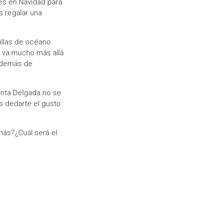
es en Navidad para
s regalar una
illas de océano.
s va mucho más allá
 además de
Ponta Delgada no se
s dedarte el gusto
más?¿Cuál será el