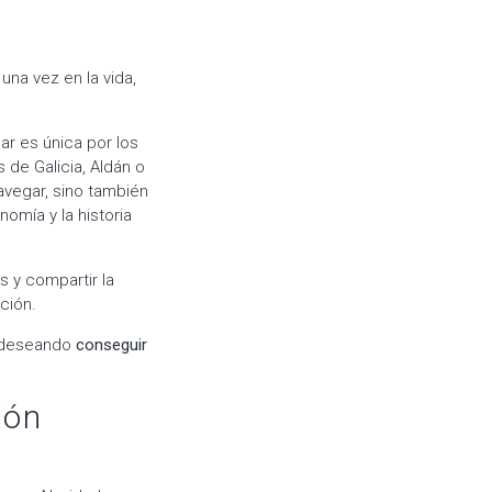
una vez en la vida,
r es única por los
 de Galicia, Aldán o
avegar, sino también
omía y la historia
s y compartir la
ción.
á deseando
conseguir
ión