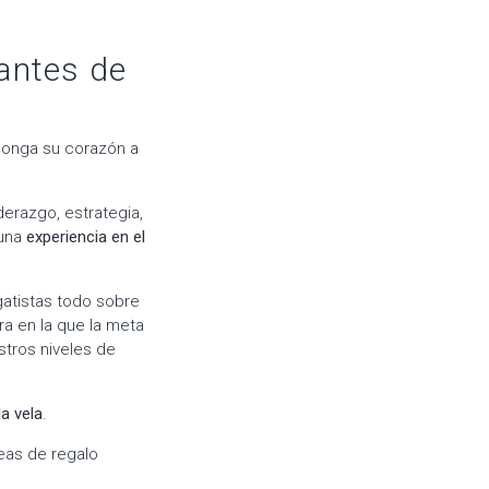
mantes de
ponga su corazón a
derazgo, estrategia,
 una
experiencia en el
gatistas todo sobre
ra en la que la meta
stros niveles de
la vela
.
eas de regalo