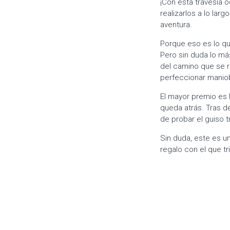
¡Con esta travesía 
realizarlos a lo la
aventura.
Porque eso es lo que
Pero sin duda lo má
del camino que se 
perfeccionar maniob
El mayor premio es l
queda atrás. Tras d
de probar el guiso t
Sin duda, este es u
regalo con el que t