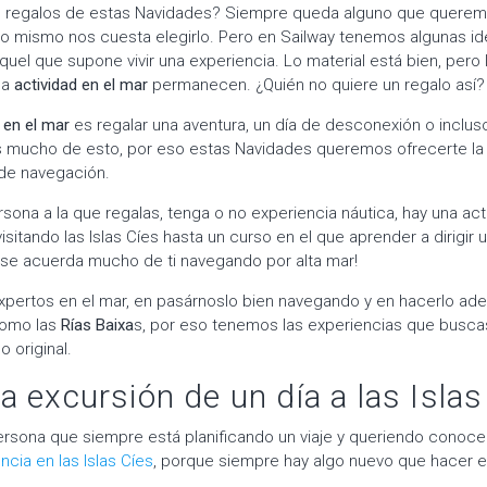
os regalos de estas Navidades? Siempre queda alguno que querem
o mismo nos cuesta elegirlo. Pero en Sailway tenemos algunas ide
quel que supone vivir una experiencia. Lo material está bien, pero
na
actividad en el mar
permanecen. ¿Quién no quiere un regalo así?
 en el mar
es regalar una aventura, un día de desconexión o incluso
 mucho de esto, por eso estas Navidades queremos ofrecerte la 
 de navegación.
sona a la que regalas, tenga o no experiencia náutica, hay una acti
sitando las Islas Cíes hasta un curso en el que aprender a dirigir 
se acuerda mucho de ti navegando por alta mar!
xpertos en el mar, en pasárnoslo bien navegando y en hacerlo ad
como las
Rías Baixa
s, por eso tenemos las experiencias que buscas 
o original.
a excursión de un día a las Islas
rsona que siempre está planificando un viaje y queriendo conoce
ncia en las Islas Cíes
, porque siempre hay algo nuevo que hacer 