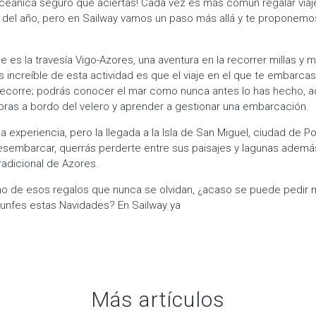
oceánica seguro que aciertas! Cada vez es más común regalar viaj
rgo del año, pero en Sailway vamos un paso más allá y te proponemo
 es la travesía Vigo-Azores, una aventura en la recorrer millas y m
s increíble de esta actividad es que el viaje en el que te embarca
recorre; podrás conocer el mar como nunca antes lo has hecho,
ras a bordo del velero y aprender a gestionar una embarcación.
a experiencia, pero la llegada a la Isla de San Miguel, ciudad de 
esembarcar, querrás perderte entre sus paisajes y lagunas ademá
radicional de Azores.
no de esos regalos que nunca se olvidan, ¿acaso se puede pedir 
riunfes estas Navidades? En Sailway ya
Más artículos