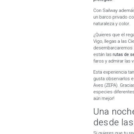
Con Sailway además
un barco privado co
naturaleza y color.
¿Quieres que el reg
Vigo, llegas a las C
desembarcaremos en 
están las
rutas de 
faros y admirar las v
Esta experiencia ta
gusta observarlos en
Aves (ZEPA). Gracias
especies diferente
aún mejor!
Una noche
desde las
Si quieres que tu re