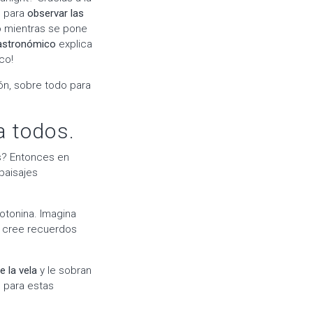
o para
observar las
o mientras se pone
 astronómico
explica
co!
ón, sobre todo para
a todos.
s? Entonces en
paisajes
rotonina. Imagina
e cree recuerdos
 la vela
y le sobran
 para estas