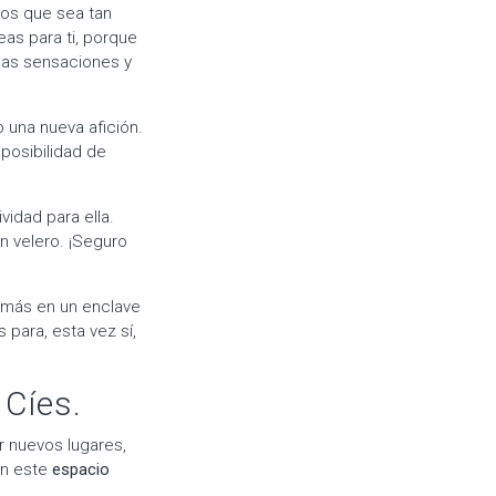
os que sea tan
as para ti, porque
 las sensaciones y
 una nueva afición.
posibilidad de
vidad para ella.
un velero. ¡Seguro
emás en un enclave
para, esta vez sí,
 Cíes.
r nuevos lugares,
en este
espacio