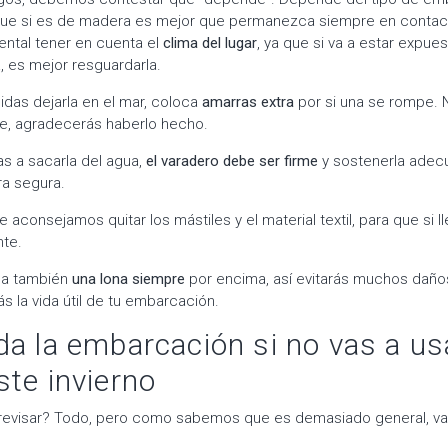
 que si es de madera es mejor que permanezca siempre en contact
ntal tener en cuenta el
clima del lugar
, ya que si va a estar expue
, es mejor resguardarla.
das dejarla en el mar, coloca
amarras extra
por si una se rompe. 
rre, agradecerás haberlo hecho.
vas a sacarla del agua,
el varadero debe ser firme
y sostenerla ade
ra segura.
te aconsejamos quitar los mástiles y el material textil, para que si 
nte.
ca también
una lona siempre
por encima, así evitarás muchos daños (d
ás la vida útil de tu embarcación.
da la embarcación si no vas a us
ste invierno
evisar? Todo, pero como sabemos que es demasiado general, va