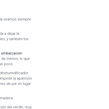
 la veamos siempre
a a dejar la
ies, y también los
la embarcación
ás de menos, lo que
 un poco.
deshumidificador
mpedir la aparición
nes de pie en lugar
e madera.
ión del verdín, muy