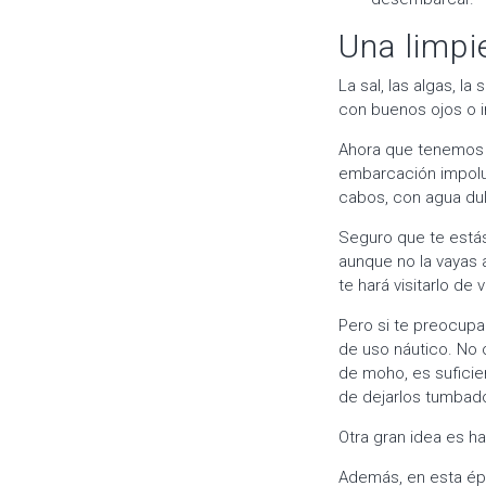
Una limpi
La sal, las algas, l
con buenos ojos o i
Ahora que tenemos t
embarcación impolu
cabos, con agua du
Seguro que te está
aunque no la vayas a
te hará visitarlo de
Pero si te preocup
de uso náutico. No 
de moho, es suficie
de dejarlos tumbad
Otra gran idea es h
Además, en esta épo