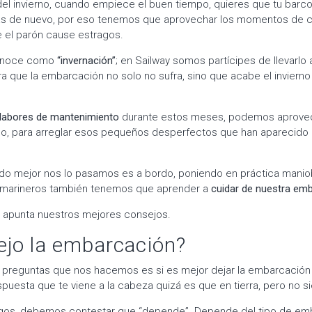
 del invierno, cuando empiece el buen tiempo, quieres que tu barc
uas de nuevo, por eso tenemos que aprovechar los momentos de c
e el parón cause estragos.
conoce como
“invernación”
; en Sailway somos partícipes de llevarlo 
ra que la embarcación no solo no sufra, sino que acabe el inviern
labores de mantenimiento
durante estos meses, podemos aprovec
, para arreglar esos pequeños desperfectos que han aparecido 
ndo mejor nos lo pasamos es a bordo, poniendo en práctica manio
marineros también tenemos que aprender a
cuidar de nuestra emb
y apunta nuestros mejores consejos.
jo la embarcación?
s preguntas que nos hacemos es si es mejor dejar la embarcació
puesta que te viene a la cabeza quizá es que en tierra, pero no s
os, debemos contestar que “depende”. Depende del tipo de em