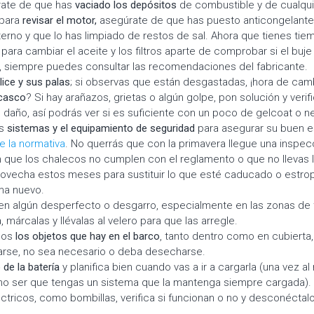
rate de que has
vaciado los depósitos
de combustible y de cualquie
 para
revisar el motor,
asegúrate de que has puesto anticongelante
nterno y que lo has limpiado de restos de sal. Ahora que tienes ti
ra cambiar el aceite y los filtros aparte de comprobar si el buj
s, siempre puedes consultar las recomendaciones del fabricante.
élice y sus palas
; si observas que están desgastadas, ¡hora de camb
casco
? Si hay arañazos, grietas o algún golpe, pon solución y verifi
 daño, así podrás ver si es suficiente con un poco de gelcoat o n
os
sistemas y el equipamiento de seguridad
para asegurar su buen 
e la normativa
. No querrás que con la primavera llegue una inspec
 que los chalecos no cumplen con el reglamento o que no llevas 
rovecha estos meses para sustituir lo que esté caducado o estro
ma nuevo.
en algún desperfecto o desgarro, especialmente en las zonas de 
 márcalas y llévalas al velero para que las arregle.
dos
los objetos que hay en el barco
, tanto dentro como en cubierta,
rse, no sea necesario o deba desecharse.
 de la
batería
y planifica bien cuando vas a ir a cargarla (una vez al
no ser que tengas un sistema que la mantenga siempre cargada). 
ctricos, como bombillas, verifica si funcionan o no y desconéctal