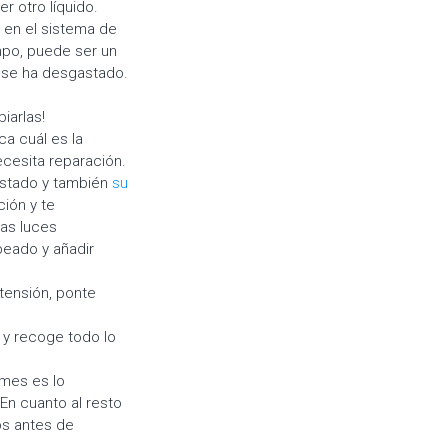
r otro líquido.
 en el sistema de
empo, puede ser un
e se ha desgastado.
iarlas!
ca cuál es la
ecesita reparación.
estado y también
su
ción y te
las luces
peado y añadir
tensión, ponte
 y recoge todo lo
 mes es lo
En cuanto al resto
os antes de