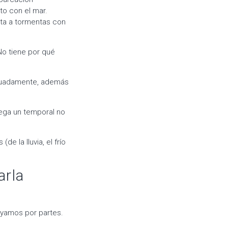
o con el mar.
sta a tormentas con
No tiene por qué
cuadamente, además
llega un temporal no
e la lluvia, el frío
arla
yamos por partes.