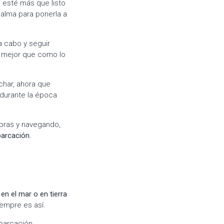
o esté más que listo
alma para ponerla a
a cabo y seguir
o mejor que como lo
har, ahora que
durante la época
bras y navegando,
arcación.
n
en el mar o en tierra
iempre es así.
barcación