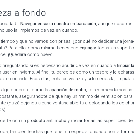
eza a fondo
a suciedad…
Navegar ensucia nuestra embarcación
, aunque nosotros
ncluso la limpiemos de vez en cuando.
iempo y que no vamos con prisas, ¿por qué no dedicar una jornad
ta? Para ello, como mínimo tienes que
enjuagar
todas las superfic
lce. ¡Quedará como nuevo!
s preguntando si es necesario acudir de vez en cuando a
limpiar 
 usar en invierno. Al final, tu barco es como un tesoro y lo echar
 vez en cuando. Esos días, echa un vistazo y si lo necesita, límpiala
a algo concreto, como la
aparición de moho
, te recomendamos un 
obstante, asegurándote de que hay un mínimo de ventilación para i
nte (quizá dejando alguna ventana abierta o colocando los colcho
os).
acerte con un
producto anti moho
y rociar todas las superficies d
ca, también tendrás que tener un especial cuidado con la formac