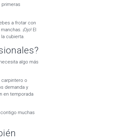
s primeras
ebes a frotar con
manchas. ¡Ojo! El
la cubierta.
sionales?
 necesita algo más
 carpintero o
nos demanda y
en en temporada
r contigo muchas
bién