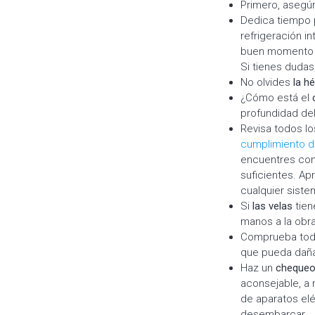
Primero, asegú
Dedica tiempo
refrigeración i
buen momento pa
Si tienes duda
No olvides
la h
¿Cómo está el
profundidad del
Revisa todos l
cumplimiento d
encuentres con
suficientes. Ap
cualquier siste
Si
las velas
tien
manos a la obra,
Comprueba to
que pueda daña
Haz un
chequeo
aconsejable, a 
de aparatos elé
desembarcar.