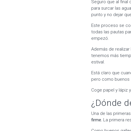
Seguro que al final
para surcar las ag
punto y no dejar qu
Este proceso se 
todas las pautas pa
empezó.
Además de realizar
tenemos más tiempo
estival.
Está claro que cua
pero como buenos 
Coge papel y lápiz 
¿Dónde de
Una de las primera
firme.
La primera res
Como buenos galleg