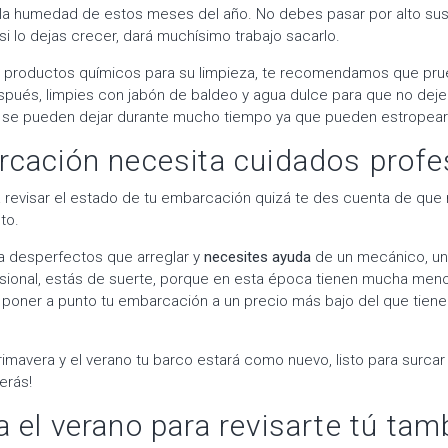
 la humedad de estos meses del año. No debes pasar por alto su
si lo dejas crecer, dará muchísimo trabajo sacarlo.
zar productos químicos para su limpieza, te recomendamos que pru
espués, limpies con jabón de baldeo y agua dulce para que no deje 
o se pueden dejar durante mucho tiempo ya que pueden estropear 
cación necesita cuidados profe
revisar el estado de tu embarcación quizá te des cuenta de que
to.
a desperfectos que arreglar y
necesites ayuda
de un mecánico, un
fesional, estás de suerte, porque en esta época tienen mucha me
poner a punto tu embarcación a un precio más bajo del que tien
rimavera y el verano tu barco estará como nuevo, listo para surca
erás!
 el verano para revisarte tú tam