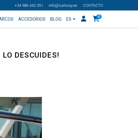
+34 986 442 351
info@sailway.es
CONTACTO
0
BARCOS
ACCESORIOS
BLOG
ES
 LO DESCUIDES!