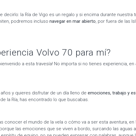
decirlo: la Ría de Vigo es un regalo y si encima durante nuestra t
miten, podremos incluso
navegar en mar abierto
, por fuera de las Is
periencia Volvo 70 para mí?
ienvenido a esta travesía! No importa si no tienes experiencia, e
años y quieres disfrutar de un día lleno de
emociones, trabajo y es
de la Ría, has encontrado lo que buscabas.
s conocer el mundo de la vela o cómo va a ser esta aventura, e
 porque las emociones que se viven a bordo, surcando las aguas a
l espíritu de equipo, no se pueden expresar con palabras, aunque