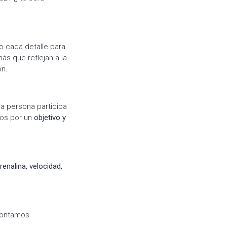
o cada detalle para
s que reflejan a la
ón.
a persona participa
zos por un
objetivo y
renalina, velocidad,
contamos.