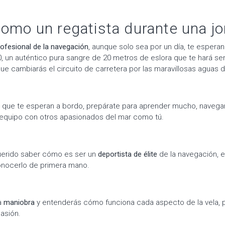
como un regatista durante una j
rofesional de la navegación
, aunque solo sea por un día, te esper
0, un auténtico pura sangre de 20 metros de eslora que te hará sen
ue cambiarás el circuito de carretera por las maravillosas aguas d
s
que te esperan a bordo, prepárate para aprender mucho, naveg
 equipo con otros apasionados del mar como tú.
uerido saber cómo es ser un
deportista de élite
de la navegación, e
onocerlo de primera mano.
a
maniobra
y entenderás cómo funciona cada aspecto de la vela, p
asión.