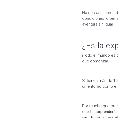
No nos cansamos de 
condiciones lo per
aventura sin igual!
¿Es la ex
¡Todo el mundo es b
que comenzar.
Si tienes más de 16 
un entorno como el 
Por mucho que crea
que
te sorprenderá
,
siendo partícipe de