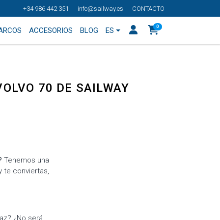
+34 986 442 351
info@sailway.es
CONTACTO
0
BARCOS
ACCESORIOS
BLOG
ES
VOLVO 70 DE SAILWAY
?
Tenemos una
 te conviertas,
az? ¿No será