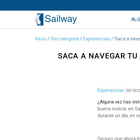
ALQ
Inicio
/
Sin categoría
/
Experiencias
/
Saca a nave
SACA A NAVEGAR TU 
Categorías
Experiencias
29/10/
¿Alguna vez has vist
buena noticia: en S
durante un día, en r
Seguro que ahora m