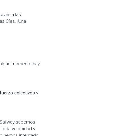
ravesía las
las Cíes. ¡Una
n algún momento hay
fuerzo colectivos
y
n Sailway sabemos
 toda velocidad y
 lo hemos intentado