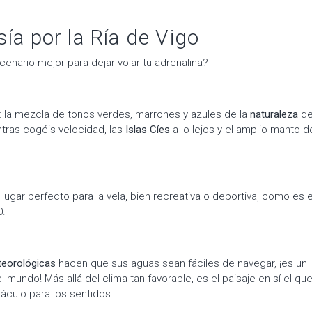
sía por la Ría de Vigo
enario mejor para dejar volar tu adrenalina?
o: la mezcla de tonos verdes, marrones y azules de la
naturaleza
de
tras cogéis velocidad, las
Islas Cíes
a lo lejos y el amplio manto 
lugar perfecto para la vela, bien recreativa o deportiva, como es e
0.
eorológicas
hacen que sus aguas sean fáciles de navegar, ¡es un l
l mundo! Más allá del clima tan favorable, es el paisaje en sí el q
áculo para los sentidos.